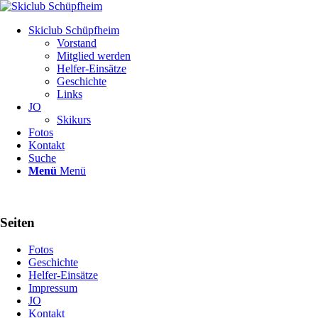
Skiclub Schüpfheim
Vorstand
Mitglied werden
Helfer-Einsätze
Geschichte
Links
JO
Skikurs
Fotos
Kontakt
Suche
Menü
Menü
Seiten
Fotos
Geschichte
Helfer-Einsätze
Impressum
JO
Kontakt