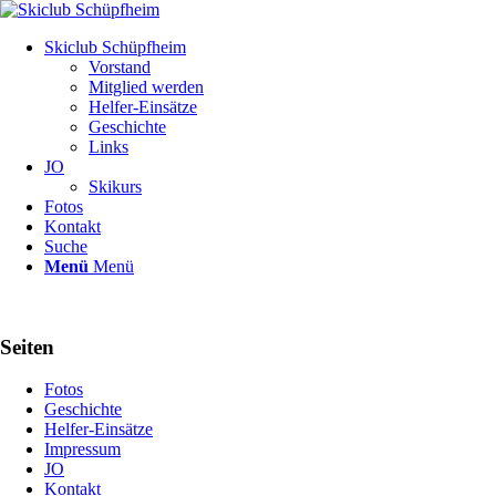
Skiclub Schüpfheim
Vorstand
Mitglied werden
Helfer-Einsätze
Geschichte
Links
JO
Skikurs
Fotos
Kontakt
Suche
Menü
Menü
Seiten
Fotos
Geschichte
Helfer-Einsätze
Impressum
JO
Kontakt