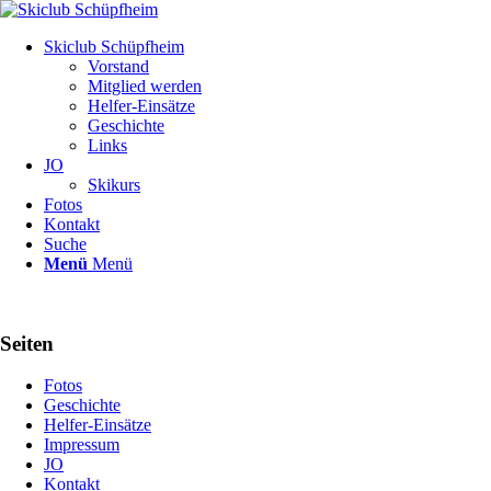
Skiclub Schüpfheim
Vorstand
Mitglied werden
Helfer-Einsätze
Geschichte
Links
JO
Skikurs
Fotos
Kontakt
Suche
Menü
Menü
Seiten
Fotos
Geschichte
Helfer-Einsätze
Impressum
JO
Kontakt