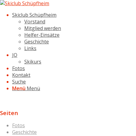
Skiclub Schüpfheim
Vorstand
Mitglied werden
Helfer-Einsätze
Geschichte
Links
JO
Skikurs
Fotos
Kontakt
Suche
Menü
Menü
Seiten
Fotos
Geschichte