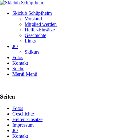
Skiclub Schüpfheim
Vorstand
Mitglied werden
Helfer-Einsätze
Geschichte
Links
JO
Skikurs
Fotos
Kontakt
Suche
Menü
Menü
Seiten
Fotos
Geschichte
Helfer-Einsätze
Impressum
JO
Kontakt