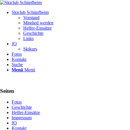
Skiclub Schüpfheim
Vorstand
Mitglied werden
Helfer-Einsätze
Geschichte
Links
JO
Skikurs
Fotos
Kontakt
Suche
Menü
Menü
Seiten
Fotos
Geschichte
Helfer-Einsätze
Impressum
JO
Kontakt