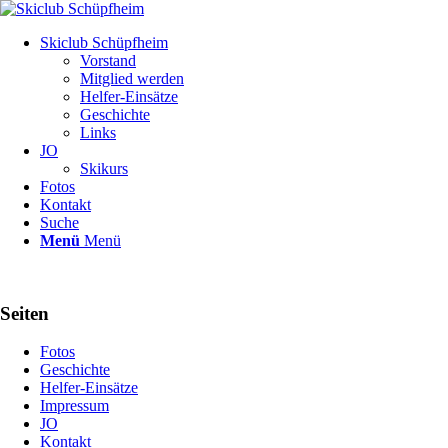
Skiclub Schüpfheim
Vorstand
Mitglied werden
Helfer-Einsätze
Geschichte
Links
JO
Skikurs
Fotos
Kontakt
Suche
Menü
Menü
Seiten
Fotos
Geschichte
Helfer-Einsätze
Impressum
JO
Kontakt