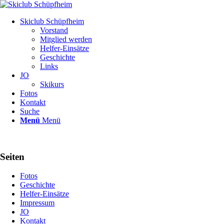
Skiclub Schüpfheim
Vorstand
Mitglied werden
Helfer-Einsätze
Geschichte
Links
JO
Skikurs
Fotos
Kontakt
Suche
Menü
Menü
Seiten
Fotos
Geschichte
Helfer-Einsätze
Impressum
JO
Kontakt