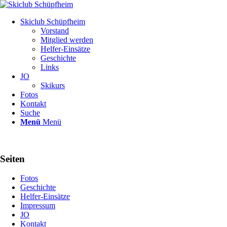
Skiclub Schüpfheim
Vorstand
Mitglied werden
Helfer-Einsätze
Geschichte
Links
JO
Skikurs
Fotos
Kontakt
Suche
Menü
Menü
Seiten
Fotos
Geschichte
Helfer-Einsätze
Impressum
JO
Kontakt