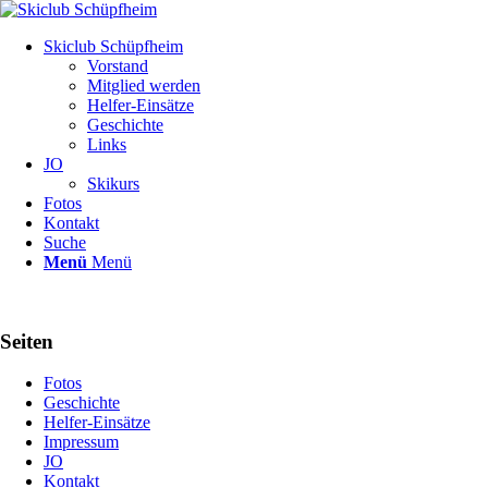
Skiclub Schüpfheim
Vorstand
Mitglied werden
Helfer-Einsätze
Geschichte
Links
JO
Skikurs
Fotos
Kontakt
Suche
Menü
Menü
Seiten
Fotos
Geschichte
Helfer-Einsätze
Impressum
JO
Kontakt