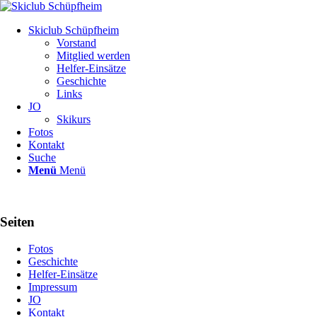
Skiclub Schüpfheim
Vorstand
Mitglied werden
Helfer-Einsätze
Geschichte
Links
JO
Skikurs
Fotos
Kontakt
Suche
Menü
Menü
Seiten
Fotos
Geschichte
Helfer-Einsätze
Impressum
JO
Kontakt