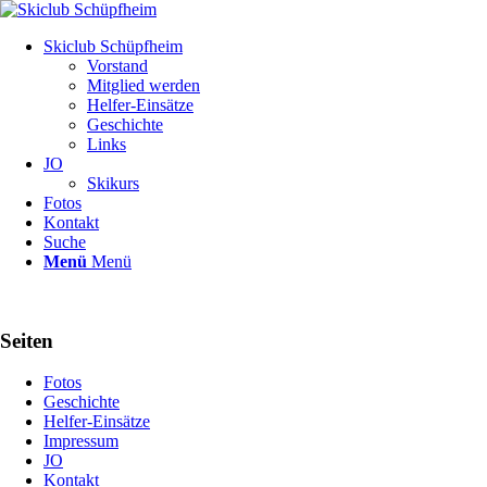
Skiclub Schüpfheim
Vorstand
Mitglied werden
Helfer-Einsätze
Geschichte
Links
JO
Skikurs
Fotos
Kontakt
Suche
Menü
Menü
Seiten
Fotos
Geschichte
Helfer-Einsätze
Impressum
JO
Kontakt