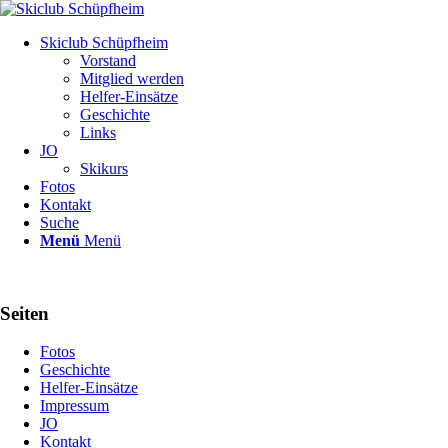
Skiclub Schüpfheim
Vorstand
Mitglied werden
Helfer-Einsätze
Geschichte
Links
JO
Skikurs
Fotos
Kontakt
Suche
Menü
Menü
Seiten
Fotos
Geschichte
Helfer-Einsätze
Impressum
JO
Kontakt