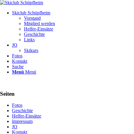
Skiclub Schüpfheim
Vorstand
Mitglied werden
Helfer-Einsätze
Geschichte
Links
JO
Skikurs
Fotos
Kontakt
Suche
Menü
Menü
Seiten
Fotos
Geschichte
Helfer-Einsätze
Impressum
JO
Kontakt