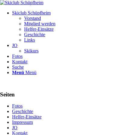
Skiclub Schüpfheim
Vorstand
Mitglied werden
Helfer-Einsätze
Geschichte
Links
JO
Skikurs
Fotos
Kontakt
Suche
Menü
Menü
Seiten
Fotos
Geschichte
Helfer-Einsätze
Impressum
JO
Kontakt