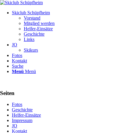
Skiclub Schüpfheim
Vorstand
Mitglied werden
Helfer-Einsätze
Geschichte
Links
JO
Skikurs
Fotos
Kontakt
Suche
Menü
Menü
Seiten
Fotos
Geschichte
Helfer-Einsätze
Impressum
JO
Kontakt