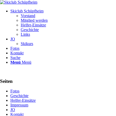
Skiclub Schüpfheim
Vorstand
Mitglied werden
Helfer-Einsätze
Geschichte
Links
JO
Skikurs
Fotos
Kontakt
Suche
Menü
Menü
Seiten
Fotos
Geschichte
Helfer-Einsätze
Impressum
JO
Kontakt