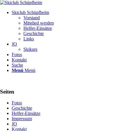
Skiclub Schüpfheim
Vorstand
Mitglied werden
Helfer-Einsätze
Geschichte
Links
JO
Skikurs
Fotos
Kontakt
Suche
Menü
Menü
Seiten
Fotos
Geschichte
Helfer-Einsätze
Impressum
JO
Kontakt