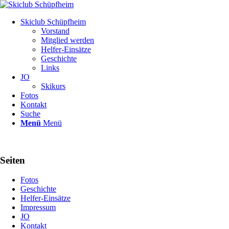
Skiclub Schüpfheim
Vorstand
Mitglied werden
Helfer-Einsätze
Geschichte
Links
JO
Skikurs
Fotos
Kontakt
Suche
Menü
Menü
Seiten
Fotos
Geschichte
Helfer-Einsätze
Impressum
JO
Kontakt