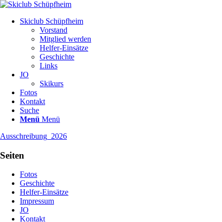
Skiclub Schüpfheim
Vorstand
Mitglied werden
Helfer-Einsätze
Geschichte
Links
JO
Skikurs
Fotos
Kontakt
Suche
Menü
Menü
Ausschreibung_2026
Seiten
Fotos
Geschichte
Helfer-Einsätze
Impressum
JO
Kontakt