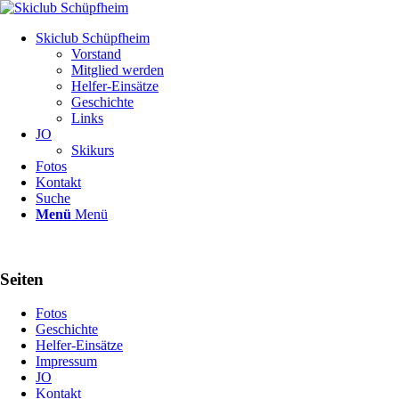
Skiclub Schüpfheim
Vorstand
Mitglied werden
Helfer-Einsätze
Geschichte
Links
JO
Skikurs
Fotos
Kontakt
Suche
Menü
Menü
Seiten
Fotos
Geschichte
Helfer-Einsätze
Impressum
JO
Kontakt