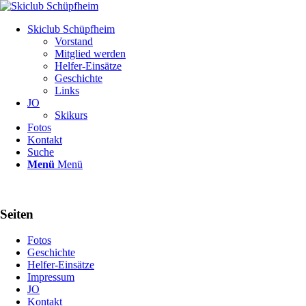
Skiclub Schüpfheim
Vorstand
Mitglied werden
Helfer-Einsätze
Geschichte
Links
JO
Skikurs
Fotos
Kontakt
Suche
Menü
Menü
Seiten
Fotos
Geschichte
Helfer-Einsätze
Impressum
JO
Kontakt