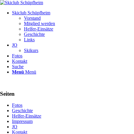
Skiclub Schüpfheim
Vorstand
Mitglied werden
Helfer-Einsätze
Geschichte
Links
JO
Skikurs
Fotos
Kontakt
Suche
Menü
Menü
Seiten
Fotos
Geschichte
Helfer-Einsätze
Impressum
JO
Kontakt