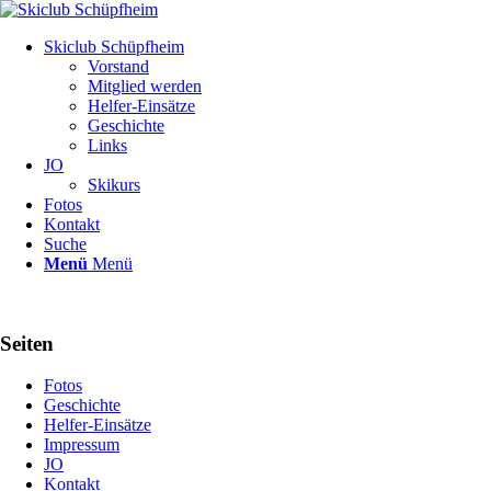
Skiclub Schüpfheim
Vorstand
Mitglied werden
Helfer-Einsätze
Geschichte
Links
JO
Skikurs
Fotos
Kontakt
Suche
Menü
Menü
Seiten
Fotos
Geschichte
Helfer-Einsätze
Impressum
JO
Kontakt