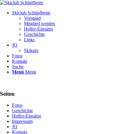
Skiclub Schüpfheim
Vorstand
Mitglied werden
Helfer-Einsätze
Geschichte
Links
JO
Skikurs
Fotos
Kontakt
Suche
Menü
Menü
Seiten
Fotos
Geschichte
Helfer-Einsätze
Impressum
JO
Kontakt